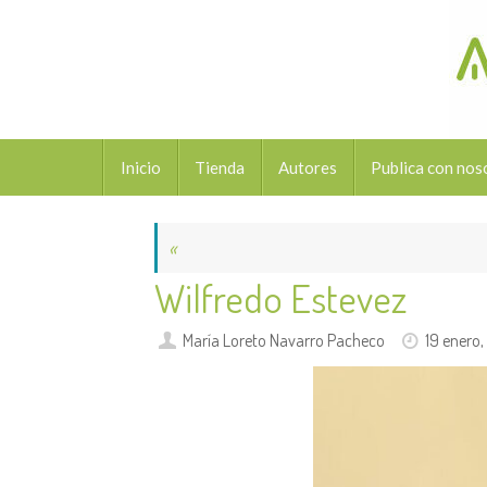
Saltar
al
contenido
Saltar
Inicio
Tienda
Autores
Publica con nos
al
contenido
«
Wilfredo Estevez
María Loreto Navarro Pacheco
19 enero