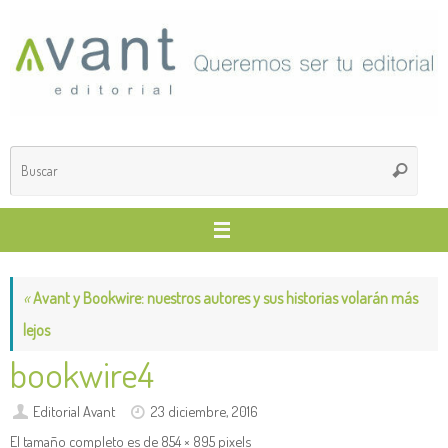
Saltar
al
contenido
Búsq
Buscar
para
«
Avant y Bookwire: nuestros autores y sus historias volarán más
lejos
bookwire4
Editorial Avant
23 diciembre, 2016
El tamaño completo es de
854 × 895
pixels