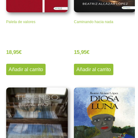
Paleta de valores
Caminando hacia nada
18,95
€
15,95
€
Añadir al carrito
Añadir al carrito