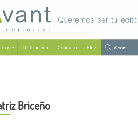
Búsqueda de pro
otros
Distribución
Contacto
Blog
triz Briceño