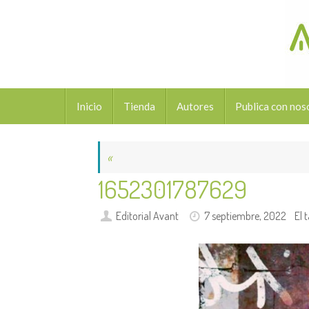
Saltar
al
contenido
Saltar
Inicio
Tienda
Autores
Publica con nos
al
contenido
«
1652301787629
Editorial Avant
7 septiembre, 2022
El 