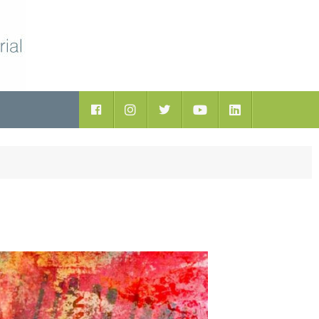
ductos
Facebook
Instagram
Twitter
Youtube
LinkedIn