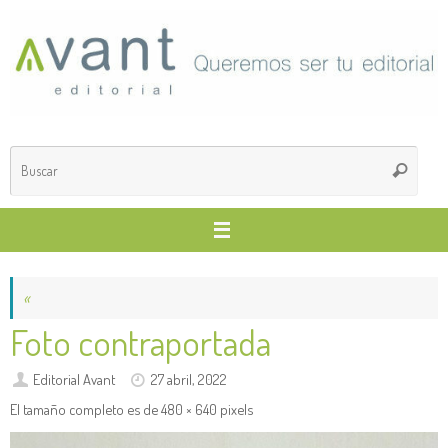
Saltar
al
contenido
Búsq
Buscar
para
«
Foto contraportada
Editorial Avant
27 abril, 2022
El tamaño completo es de
480 × 640
pixels