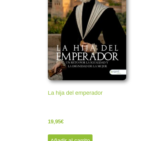
La hija del emperador
19,95
€
Añadir al carrito