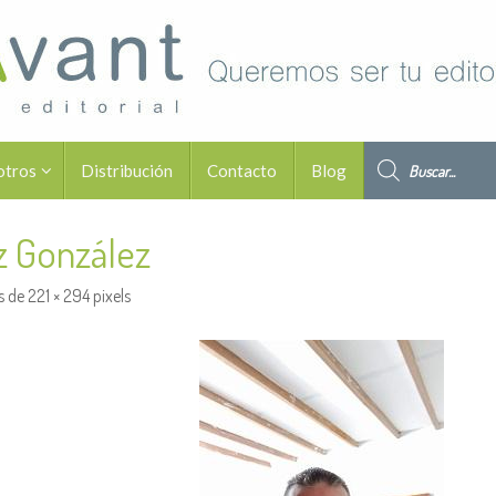
Búsqueda de pro
otros
Distribución
Contacto
Blog
z González
s de
221 × 294
pixels