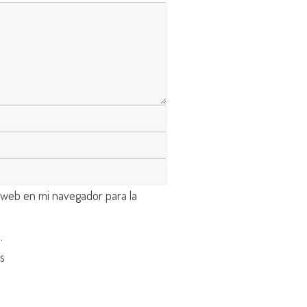
 web en mi navegador para la
d
.
os