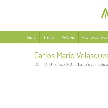
Saltar
al
contenido
Saltar
Inicio
Tienda
Autores
Publica con nos
al
contenido
Carlos Mario Velásque
10 marzo, 2026
El tamaño completo e