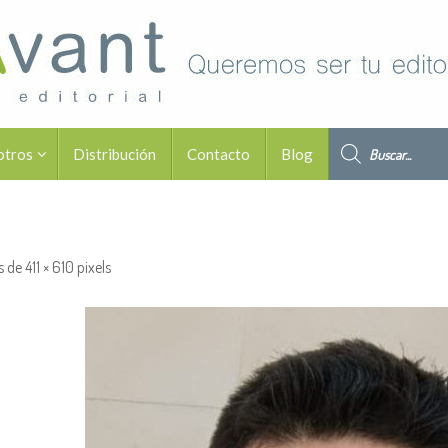
Búsqueda de pro
otros
Distribución
Contacto
Blog
s de
411 × 610
pixels