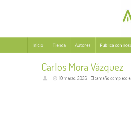
Saltar
al
contenido
Saltar
Inicio
Tienda
Autores
Publica con nos
al
contenido
Carlos Mora Vázquez
10 marzo, 2026
El tamaño completo e