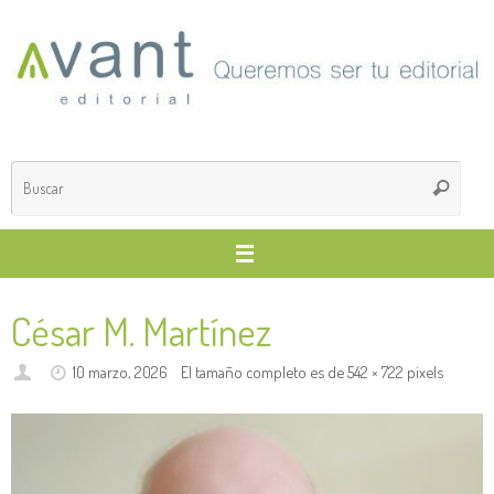
Saltar
al
contenido
Búsq
Buscar
para
César M. Martínez
10 marzo, 2026
El tamaño completo es de
542 × 722
pixels