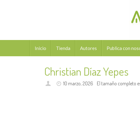
Saltar
al
contenido
Saltar
Inicio
Tienda
Autores
Publica con nos
al
contenido
Christian Díaz Yepes
10 marzo, 2026
El tamaño completo e