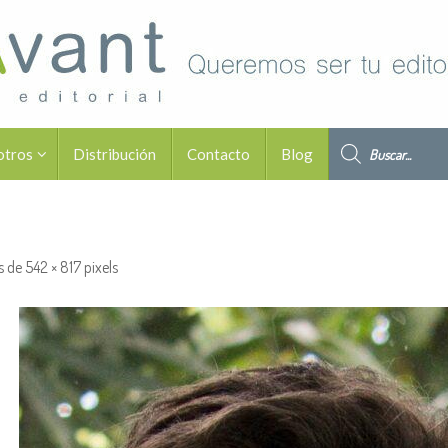
Búsqueda de pro
otros
Distribución
Contacto
Blog
s de
542 × 817
pixels