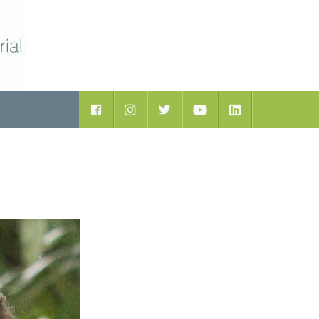
ductos
Facebook
Instagram
Twitter
Youtube
LinkedIn