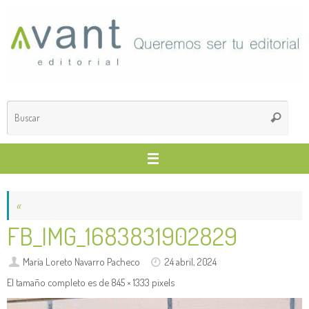
Saltar
al
contenido
Búsq
Buscar
para
«
FB_IMG_1683831902829
María Loreto Navarro Pacheco
24 abril, 2024
El tamaño completo es de
845 × 1333
pixels