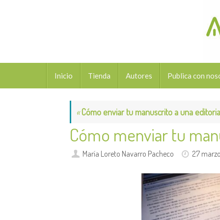
Saltar
al
contenido
Saltar
Inicio
Tienda
Autores
Publica con nos
al
contenido
«
Cómo enviar tu manuscrito a una editorial
Cómo menviar tu man
María Loreto Navarro Pacheco
27 marzo