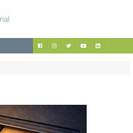
ductos
Facebook
Instagram
Twitter
Youtube
LinkedIn