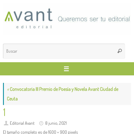
Saltar
al
contenido
Búsq
Buscar
para
«
Convocatoria III Premio de Poesía y Novela Avant Ciudad de
Ceuta
1
Editorial Avant
8 junio, 2021
El tamaño completo es de
1600 × 900
pixels