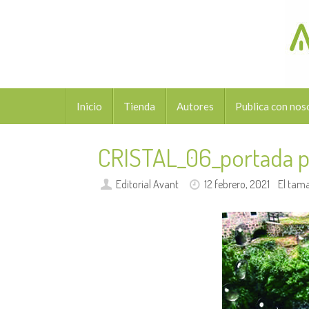
Saltar
al
contenido
Saltar
Inicio
Tienda
Autores
Publica con nos
al
contenido
CRISTAL_06_portada 
Editorial Avant
12 febrero, 2021
El tam