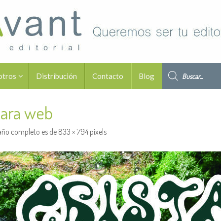
Búsqueda de pro
otros
Distribución
Contacto
Blog
para web
año completo es de
833 × 794
pixels