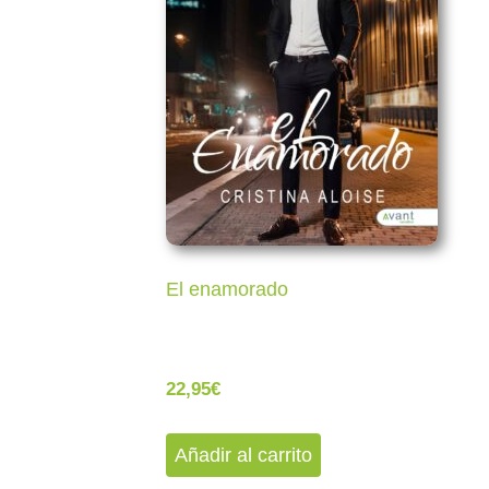
El enamorado
22,95
€
Añadir al carrito