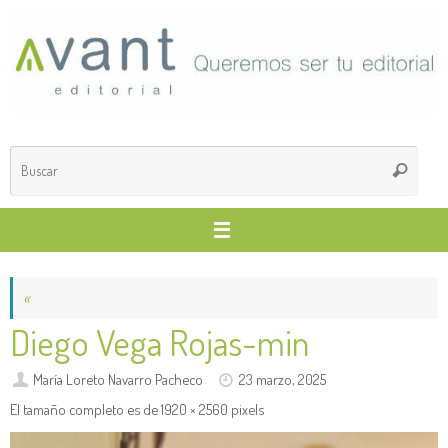
Saltar
al
contenido
Búsq
Buscar
para
«
Diego Vega Rojas-min
María Loreto Navarro Pacheco
23 marzo, 2025
El tamaño completo es de
1920 × 2560
pixels