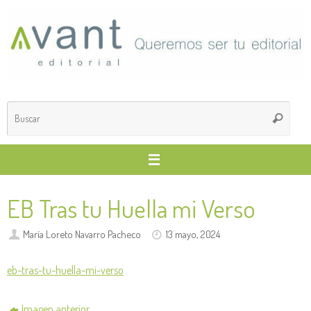
Saltar
al
contenido
Búsq
Buscar
para
EB Tras tu Huella mi Verso
María Loreto Navarro Pacheco
13 mayo, 2024
eb-tras-tu-huella-mi-verso
Imagen anterior