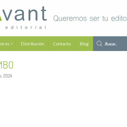
Búsqueda de pro
otros
Distribución
Contacto
Blog
IMBO
o, 2024