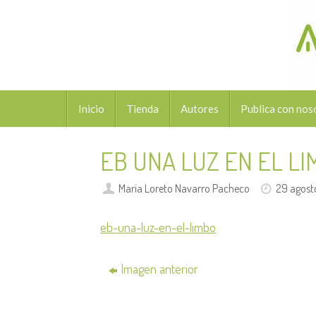
Saltar
al
contenido
Saltar
Inicio
Tienda
Autores
Publica con nos
al
contenido
EB UNA LUZ EN EL L
María Loreto Navarro Pacheco
29 agost
eb-una-luz-en-el-limbo
Imagen anterior