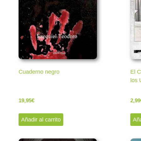
Cuaderno negro
El C
los 
19,95
€
2,99
Añadir al carrito
Aña