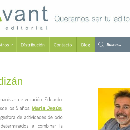
otros
Distribución
Contacto
Blog
dizán
manistas de vocación. Eduardo:
sde los 5 años.
:
María Jesús
y gestora de actividades de ocio
determinados a combinar la