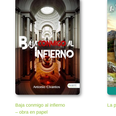
Baja conmigo al infierno
La p
– obra en papel