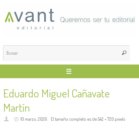
Saltar
al
contenido
Búsq
Buscar
para
Eduardo Miguel Cañavate
Martín
10 marzo, 2026
El tamaño completo es de
542 × 720
pixels