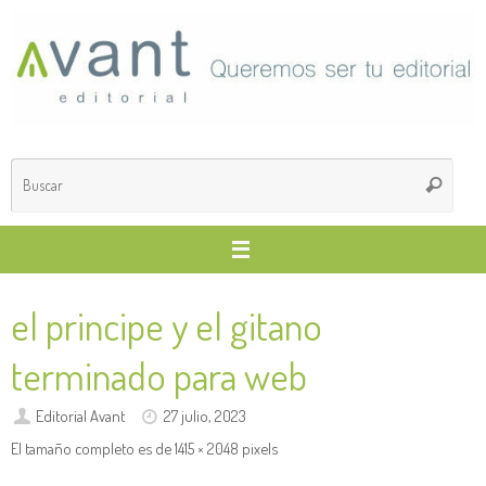
Saltar
al
contenido
Búsq
Buscar
para
el principe y el gitano
terminado para web
Editorial Avant
27 julio, 2023
El tamaño completo es de
1415 × 2048
pixels