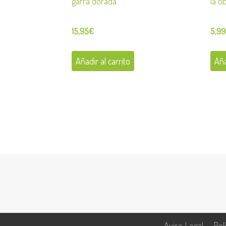
garra dorada
la o
15,95
€
5,99
Añadir al carrito
Aña
Aviso Legal
Pol