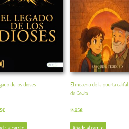
egado de los dioses
El misterio de la puerta califal
de Ceuta
95
€
14,95
€
dir al carrito
Añadir al carrito