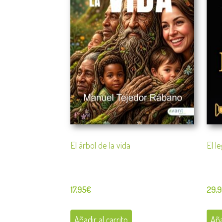
El árbol de la vida
El l
17,95
€
29,
Añadir al carrito
Aña