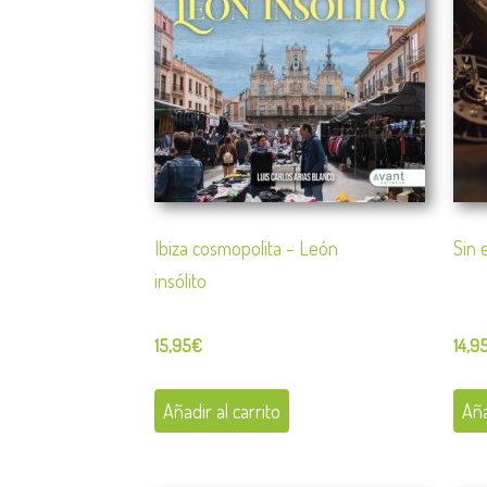
Ibiza cosmopolita – León
Sin 
insólito
15,95
€
14,9
Añadir al carrito
Aña