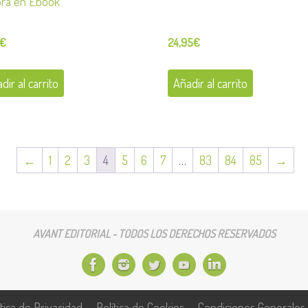
bra en Ebook
€
24,95
€
dir al carrito
Añadir al carrito
←
1
2
3
4
5
6
7
…
83
84
85
→
AVANT EDITORIAL - TODOS LOS DERECHOS RESERVADOS
ítica de Privacidad
Política de Cookies
Condiciones Generales