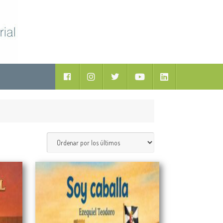
ductos
Facebook
Instagram
Twitter
Youtube
LinkedIn