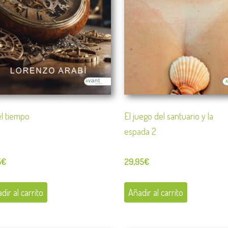
el tiempo
El juego del santuario y la
espada 2
5
€
29,95
€
dir al carrito
Añadir al carrito