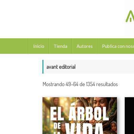
Saltar
al
contenido
Saltar
Inicio
Tienda
Autores
Publica con nos
al
contenido
avant editorial
Ordena
Mostrando 49–64 de 1354 resultados
por
los
últimos