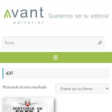
Saltar
al
contenido
Búsq
Buscar
para
sEAT
Mostrando el único resultado