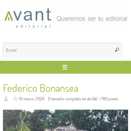
Saltar
al
contenido
Búsq
Buscar
para
Federico Bonansea
10 marzo, 2026
El tamaño completo es de
542 × 780
pixels