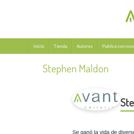
Saltar
al
contenido
Saltar
Inicio
Tienda
Autores
Publica con nos
al
contenido
Stephen Maldon
St
Se ganó la vida de divers