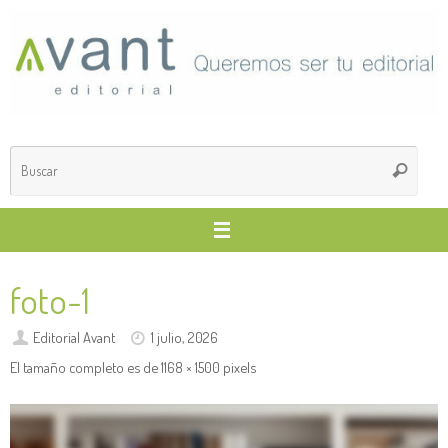
Saltar
al
contenido
Búsq
Buscar
para
foto-1
Editorial Avant
1 julio, 2026
El tamaño completo es de
1168 × 1500
pixels