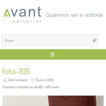
Saltar
al
contenido
Búsq
Buscar
para
foto-105
Editorial Avant
11 junio, 2026
El tamaño completo es de
492 × 476
pixels