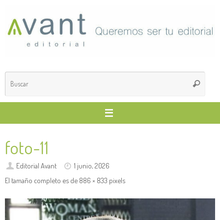
Saltar
al
contenido
Búsq
Buscar
para
foto-11
Editorial Avant
1 junio, 2026
El tamaño completo es de
886 × 833
pixels