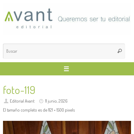
Saltar
al
contenido
Búsq
Buscar
para
foto-119
Editorial Avant
11 junio, 2026
El tamaño completo es de
1121 × 1500
pixels