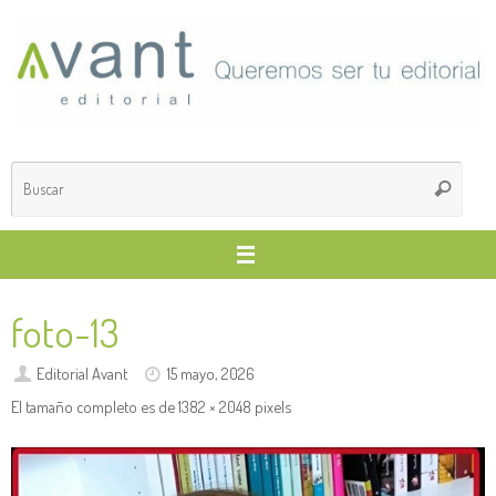
Saltar
al
contenido
Búsq
Buscar
para
foto-13
Editorial Avant
15 mayo, 2026
El tamaño completo es de
1382 × 2048
pixels