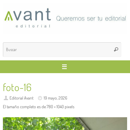
Saltar
al
contenido
Búsq
Buscar
para
foto-16
Editorial Avant
19 mayo, 2026
El tamaño completo es de
780 × 1040
pixels