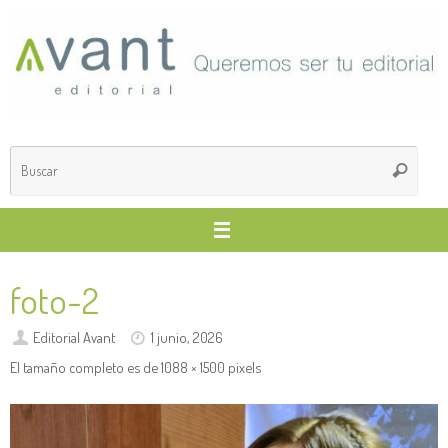
Saltar
al
contenido
Búsq
Buscar
para
foto-2
Editorial Avant
1 junio, 2026
El tamaño completo es de
1088 × 1500
pixels