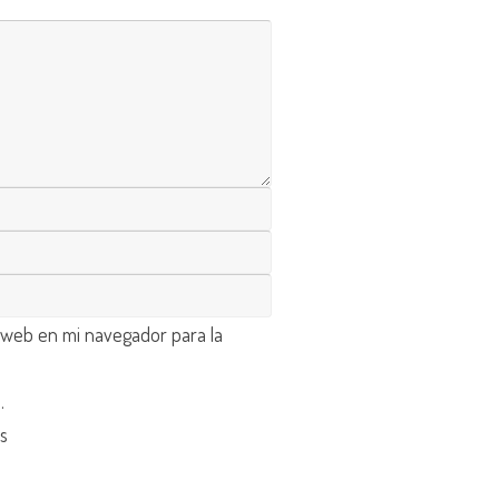
 web en mi navegador para la
d
.
os