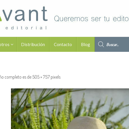
Búsqueda de pro
otros
Distribución
Contacto
Blog
ño completo es de
505 × 757
pixels