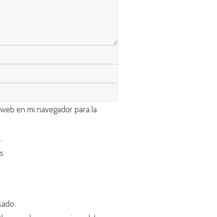
 web en mi navegador para la
d
.
os
sado.