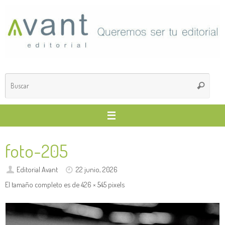
Saltar
al
contenido
Búsq
Buscar
para
foto-205
Editorial Avant
22 junio, 2026
El tamaño completo es de
426 × 545
pixels