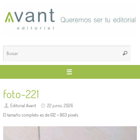
Saltar
al
contenido
Búsq
Buscar
para
foto-221
Editorial Avant
22 junio, 2026
El tamaño completo es de
612 × 863
pixels