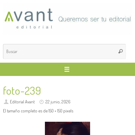
Saltar
al
contenido
Búsq
Buscar
para
foto-239
Editorial Avant
22 junio, 2026
El tamaño completo es de
150 × 150
pixels