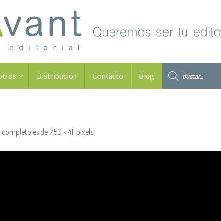
Búsqueda de pro
otros
Distribución
Contacto
Blog
 completo es de
750 × 411
pixels