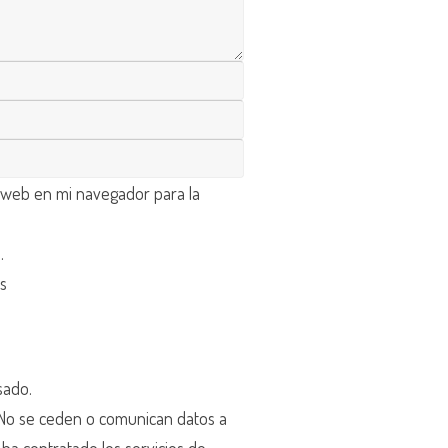
 web en mi navegador para la
d
.
os
sado.
o se ceden o comunican datos a