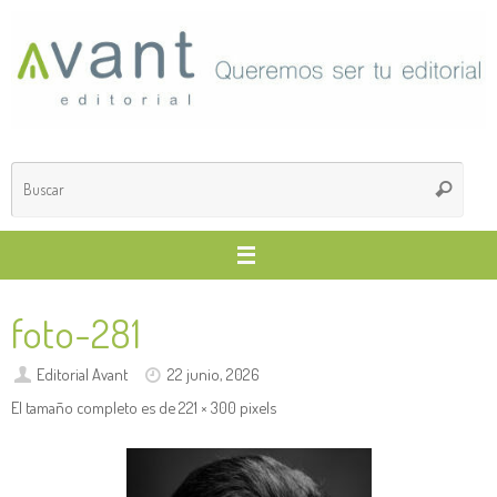
Saltar
al
contenido
Búsq
Buscar
para
foto-281
Editorial Avant
22 junio, 2026
El tamaño completo es de
221 × 300
pixels