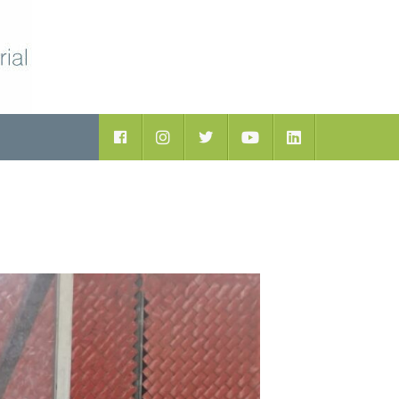
ductos
Facebook
Instagram
Twitter
Youtube
LinkedIn