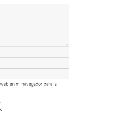
 web en mi navegador para la
d
.
os