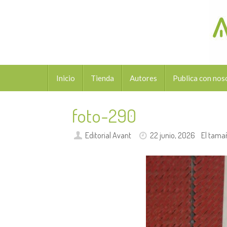
Saltar
al
contenido
Saltar
Inicio
Tienda
Autores
Publica con nos
al
contenido
foto-290
Editorial Avant
22 junio, 2026
El tama