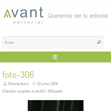
Saltar
al
contenido
Búsq
Buscar
para
foto-306
Editorial Avant
22 junio, 2026
El tamaño completo es de
225 × 300
pixels