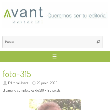
Saltar
al
contenido
Búsq
Buscar
para
foto-315
Editorial Avant
22 junio, 2026
El tamaño completo es de
210 × 198
pixels