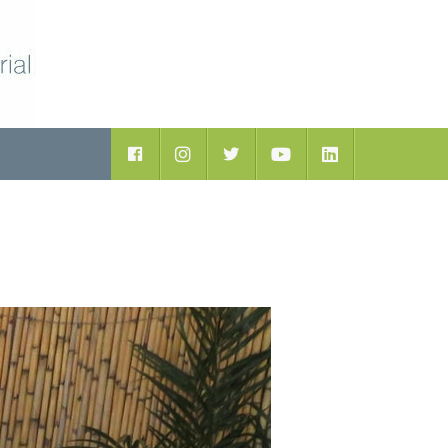
ductos
Facebook
Instagram
Twitter
Youtube
LinkedIn