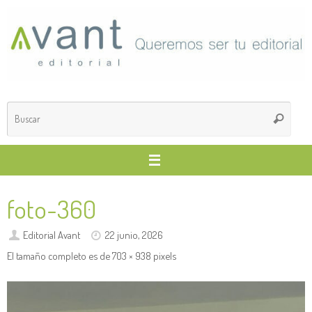
Saltar
al
contenido
Búsq
Buscar
para
foto-360
Editorial Avant
22 junio, 2026
El tamaño completo es de
703 × 938
pixels