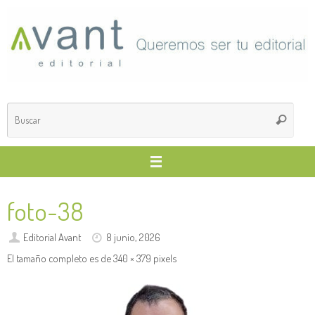
Saltar
al
contenido
Búsq
Buscar
para
foto-38
Editorial Avant
8 junio, 2026
El tamaño completo es de
340 × 379
pixels