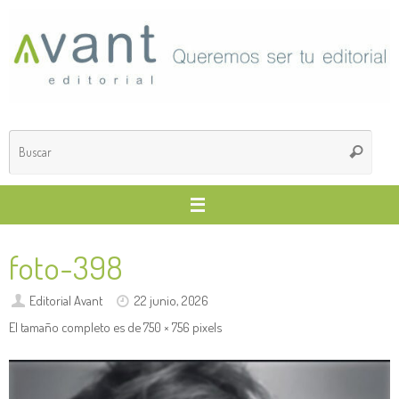
Saltar
al
contenido
Búsq
Buscar
para
foto-398
Editorial Avant
22 junio, 2026
El tamaño completo es de
750 × 756
pixels