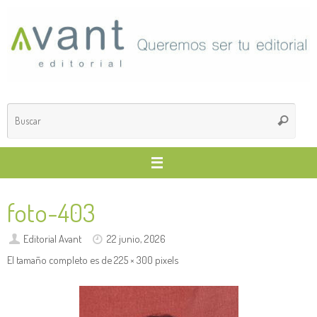
Saltar
al
contenido
Búsq
Buscar
para
foto-403
Editorial Avant
22 junio, 2026
El tamaño completo es de
225 × 300
pixels