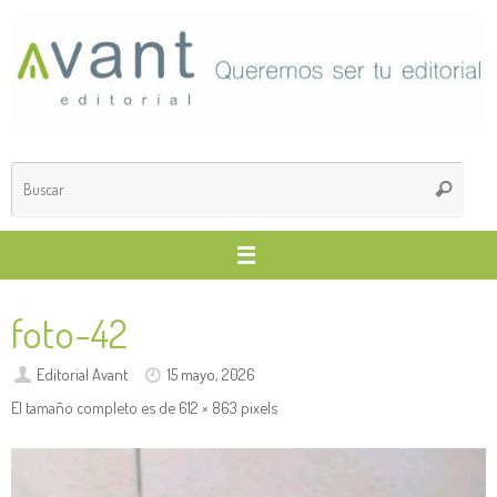
Saltar
al
contenido
Búsq
Buscar
para
foto-42
Editorial Avant
15 mayo, 2026
El tamaño completo es de
612 × 863
pixels